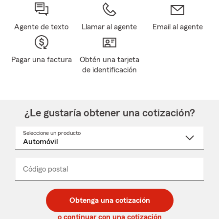
Agente de texto
Llamar al agente
Email al agente
Pagar una factura
Obtén una tarjeta
de identificación
¿Le gustaría obtener una cotización?
Seleccione un producto
Seleccione
un
nombre
de
producto
del
Código postal
Ingresa
Ingresa
_____
menú
un
un
desplegable
código
código
postal
postal
Obtenga una cotización
de
de
5
5
o continuar con una cotización