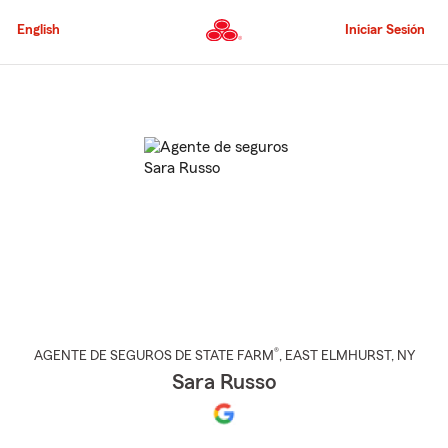
Pasar
al
English
Iniciar Sesión
contenido
principal
Comienzo
del
contenido
principal
®
AGENTE DE SEGUROS DE STATE FARM
,
EAST ELMHURST
, NY
Sara Russo