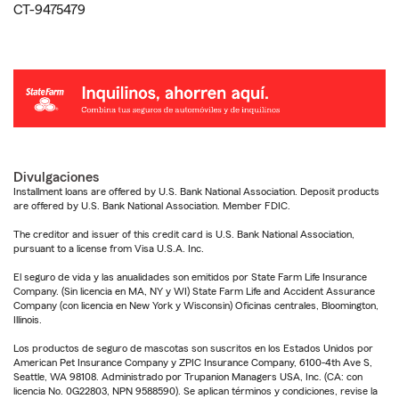
CT-9475479
Divulgaciones
Installment loans are offered by U.S. Bank National Association. Deposit products
are offered by U.S. Bank National Association. Member FDIC.
The creditor and issuer of this credit card is U.S. Bank National Association,
pursuant to a license from Visa U.S.A. Inc.
El seguro de vida y las anualidades son emitidos por State Farm Life Insurance
Company. (Sin licencia en MA, NY y WI) State Farm Life and Accident Assurance
Company (con licencia en New York y Wisconsin) Oficinas centrales, Bloomington,
Illinois.
Los productos de seguro de mascotas son suscritos en los Estados Unidos por
American Pet Insurance Company y ZPIC Insurance Company, 6100-4th Ave S,
Seattle, WA 98108. Administrado por Trupanion Managers USA, Inc. (CA: con
licencia No. 0G22803, NPN 9588590). Se aplican términos y condiciones, revise la